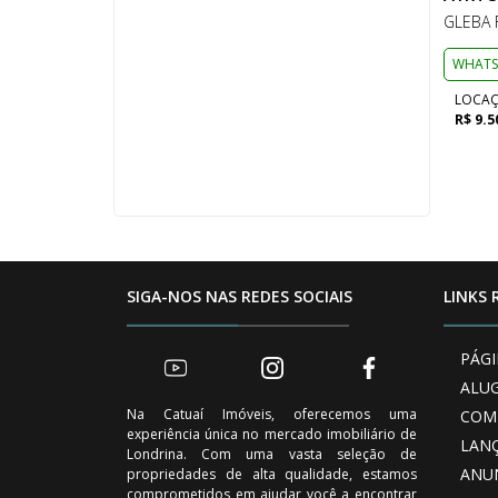
GLEBA 
WHATS
LOCA
R$ 9.5
SIGA-NOS NAS REDES SOCIAIS
LINKS 
PÁGI
ALU
Na Catuaí Imóveis, oferecemos uma
COM
experiência única no mercado imobiliário de
LAN
Londrina. Com uma vasta seleção de
ANU
propriedades de alta qualidade, estamos
comprometidos em ajudar você a encontrar