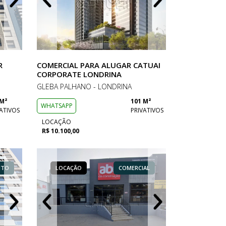
R
COMERCIAL PARA ALUGAR CATUAI
CORPORATE LONDRINA
GLEBA PALHANO - LONDRINA
 M²
101 M²
WHATSAPP
ATIVOS
PRIVATIVOS
LOCAÇÃO
R$ 10.100,00
NTO
ERCIAL
LOCAÇÃO
LOCAÇÃO
LOCAÇÃO
COMERCIAL
APARTAMENTO
COMERCIAL
LOCAÇÃO
LOCAÇÃO
LOCAÇÃO