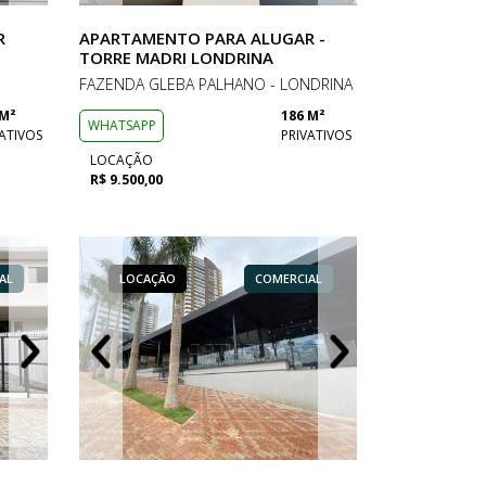
R
APARTAMENTO PARA ALUGAR -
TORRE MADRI LONDRINA
FAZENDA GLEBA PALHANO - LONDRINA
 M²
186 M²
WHATSAPP
ATIVOS
PRIVATIVOS
LOCAÇÃO
R$ 9.500,00
O
AL
ERCIAL
LOCAÇÃO
LOCAÇÃO
LOCAÇÃO
CASA EM CONDOMÍNIO
COMERCIAL
COMERCIAL
LOCAÇÃO
LOCAÇÃO
LOCAÇÃO
CASA E