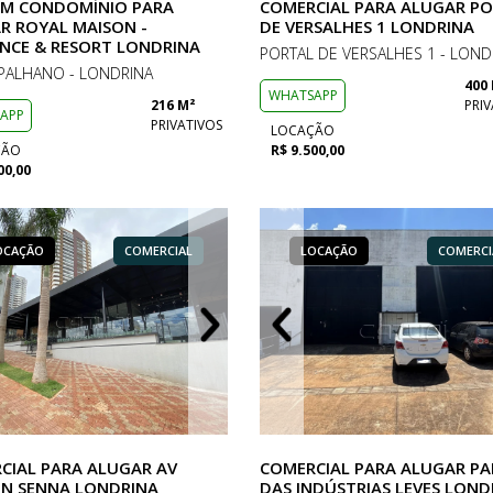
EM CONDOMÍNIO PARA
COMERCIAL PARA ALUGAR P
R ROYAL MAISON -
DE VERSALHES 1 LONDRINA
ENCE & RESORT LONDRINA
PORTAL DE VERSALHES 1 - LOND
PALHANO - LONDRINA
400
WHATSAPP
216 M²
PRIV
APP
PRIVATIVOS
LOCAÇÃO
ÇÃO
R$ 9.500,00
00,00
OCAÇÃO
LOCAÇÃO
COMERCIAL
COMERCIAL
LOCAÇÃO
LOCAÇÃO
LOCAÇÃO
COMERCIAL
COMERCI
COM
CIAL PARA ALUGAR AV
COMERCIAL PARA ALUGAR P
N SENNA LONDRINA
DAS INDÚSTRIAS LEVES LOND