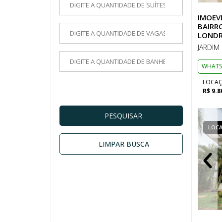
IMOEV
BAIRRO
LONDR
JARDIM
WHATS
LOCA
R$ 9.8
PESQUISAR
LOCAÇÃO
CASA EM CONDOMÍNIO
LOC
LIMPAR BUSCA