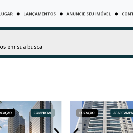
LUGAR
LANÇAMENTOS
ANUNCIE SEU IMÓVEL
CON
dos em sua busca
OCAÇÃO
LOCAÇÃO
COMERCIAL
APARTAMENTO
LOCAÇÃO
LOCAÇÃO
LOCAÇÃO
COMERCIAL
APARTAME
COM