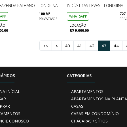
FAZENDA PALHANO - LONDRINA
INDÚSTRIAS LEVES - LONDRINA
100 M²
727
APP
WHATSAPP
PRIVATIVOS
PRIV
ÇÃO
LOCAÇÃO
00,00
R$ 9.000,00
<<
<
40
41
42
43
44
RÁPIDOS
CATEGORIAS
NA INÍCIAL
APARTAMENTOS
GAR
APARTAMENTOS NA PLANTA
PRAR
CASAS
ÇAMENTOS
CASAS EM CONDOMÍNIO
NCIE CONOSCO
CHÁCARAS / SÍTIOS