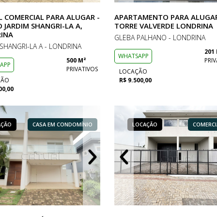
L COMERCIAL PARA ALUGAR -
APARTAMENTO PARA ALUGA
 JARDIM SHANGRI-LA A,
TORRE VALVERDE LONDRINA
INA
GLEBA PALHANO - LONDRINA
 SHANGRI-LA A - LONDRINA
201
WHATSAPP
500 M²
PRIV
APP
PRIVATIVOS
LOCAÇÃO
ÇÃO
R$ 9.500,00
00,00
AÇÃO
LOCAÇÃO
CASA EM CONDOMÍNIO
COMERCIAL
LOCAÇÃO
LOCAÇÃO
LOCAÇÃO
CASA EM CONDOMÍNI
COMERCI
COM