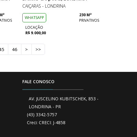
CAIÇARAS - LONDRINA
 M²
230 M²
WHATSAPP
ATIVOS
PRIVATIVOS
LOCAÇÃO
R$ 9.000,00
45
46
>
>>
FALE CONOSCO
AV. JUSCELINO KUBITSCHEK, 853 -
LONDRINA - PR
(43) 3342-5757
Creci: CRECI: J-4858