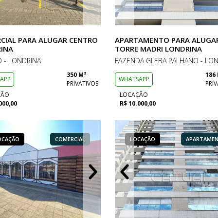
CIAL PARA ALUGAR CENTRO
APARTAMENTO PARA ALUGA
INA
TORRE MADRI LONDRINA
 - LONDRINA
FAZENDA GLEBA PALHANO - LO
350 M²
186
APP
WHATSAPP
PRIVATIVOS
PRIV
ÇÃO
LOCAÇÃO
000,00
R$ 10.000,00
OCAÇÃO
LOCAÇÃO
COMERCIAL
APARTAMENTO
LOCAÇÃO
LOCAÇÃO
LOCAÇÃO
COMERCIAL
APARTAME
APART