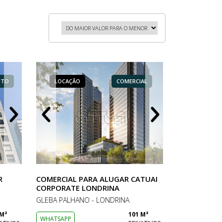
NTO
ERCIAL
LOCAÇÃO
LOCAÇÃO
LOCAÇÃO
COMERCIAL
APARTAMENTO
COMERCIAL
LOCAÇÃO
LOCAÇÃO
LOCAÇÃO
R
COMERCIAL PARA ALUGAR CATUAI
CORPORATE LONDRINA
GLEBA PALHANO - LONDRINA
 M²
101 M²
WHATSAPP