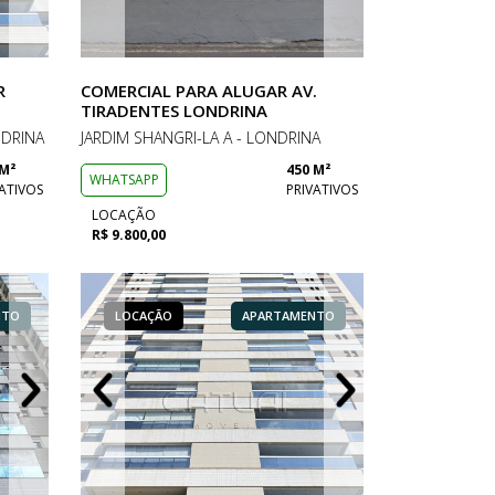
R
COMERCIAL PARA ALUGAR AV.
TIRADENTES LONDRINA
NDRINA
JARDIM SHANGRI-LA A - LONDRINA
 M²
450 M²
WHATSAPP
ATIVOS
PRIVATIVOS
LOCAÇÃO
R$ 9.800,00
NTO
AMENTO
LOCAÇÃO
LOCAÇÃO
LOCAÇÃO
COMERCIAL
APARTAMENTO
APARTAMENTO
LOCAÇÃO
LOCAÇÃO
LOCAÇÃO