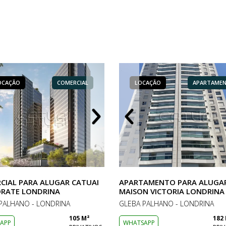
OCAÇÃO
LOCAÇÃO
COMERCIAL
APARTAMENTO
LOCAÇÃO
LOCAÇÃO
LOCAÇÃO
COMERCIAL
APARTAME
COM
CIAL PARA ALUGAR CATUAI
APARTAMENTO PARA ALUGA
RATE LONDRINA
MAISON VICTORIA LONDRINA
PALHANO - LONDRINA
GLEBA PALHANO - LONDRINA
105 M²
182
APP
WHATSAPP