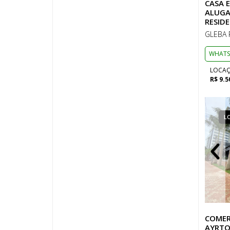
CASA 
ALUGA
RESID
GLEBA 
WHATS
LOCA
R$ 9.5
LOCAÇÃO
COMERCIAL
L
COMER
AYRTO