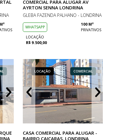
ORTAL
COMERCIAL PARA ALUGAR AV
AYRTON SENNA LONDRINA
RINA
GLEBA FAZENDA PALHANO - LONDRINA
 M²
100 M²
WHATSAPP
ATIVOS
PRIVATIVOS
LOCAÇÃO
R$ 9.500,00
AL
ERCIAL
LOCAÇÃO
LOCAÇÃO
LOCAÇÃO
COMERCIAL
COMERCIAL
COMERCIAL
LOCAÇÃO
LOCAÇÃO
LOCAÇÃO
ARQUE
CASA COMERCIAL PARA ALUGAR -
RINA
BAIRRO CAIÇARAS, LONDRINA