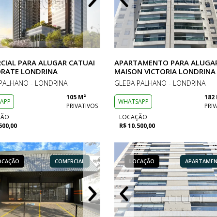
CIAL PARA ALUGAR CATUAI
APARTAMENTO PARA ALUGA
RATE LONDRINA
MAISON VICTORIA LONDRINA
PALHANO - LONDRINA
GLEBA PALHANO - LONDRINA
105 M²
182
APP
WHATSAPP
PRIVATIVOS
PRIV
ÇÃO
LOCAÇÃO
500,00
R$ 10.500,00
OCAÇÃO
LOCAÇÃO
COMERCIAL
APARTAMENTO
LOCAÇÃO
LOCAÇÃO
LOCAÇÃO
COMERCIAL
APARTAME
COM