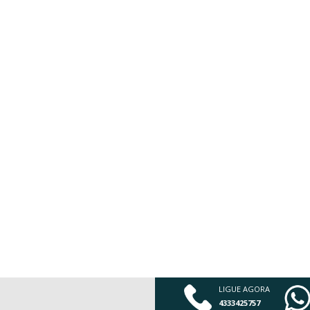
LIGUE AGORA
4333425757