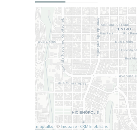
maptalks
- ©
Imobase - CRM Imobiliário