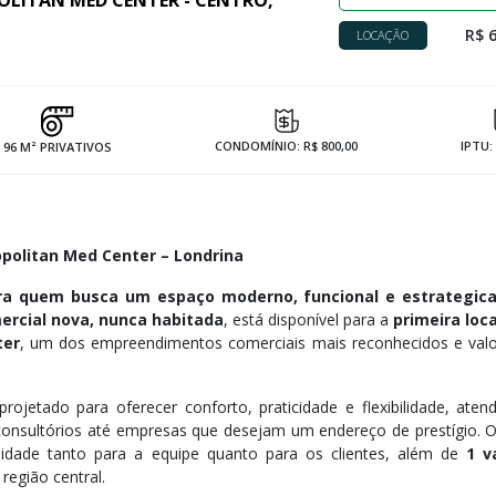
OLITAN MED CENTER - CENTRO,
R$ 6
LOCAÇÃO
CONDOMÍNIO: R$ 800,00
IPTU:
96 M² PRIVATIVOS
politan Med Center – Londrina
ara quem busca um espaço moderno, funcional e estrategi
ercial nova, nunca habitada
, está disponível para a
primeira loc
ter
, um dos empreendimentos comerciais mais reconhecidos e valo
projetado para oferecer conforto, praticidade e flexibilidade, ate
 consultórios até empresas que desejam um endereço de prestígio. 
idade tanto para a equipe quanto para os clientes, além de
1 v
 região central.