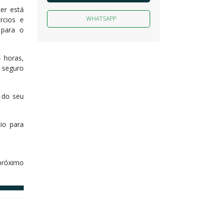
er está
WHATSAPP
rcios e
 para o
 horas,
 seguro
 do seu
io para
próximo