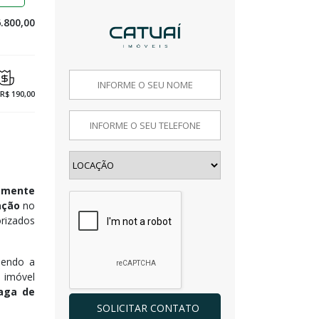
.800,00
 R$ 190,00
camente
ação
no
rizados
ndendo a
O imóvel
aga de
SOLICITAR CONTATO