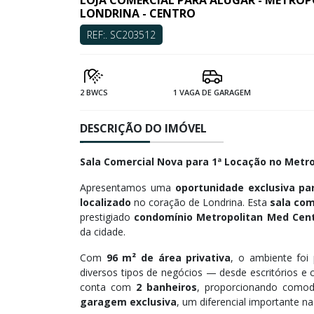
LOJA COMERCIAL PARA ALUGAR - METROP
LONDRINA - CENTRO
REF:. SC203512
2 BWCS
1 VAGA DE GARAGEM
DESCRIÇÃO DO IMÓVEL
Sala Comercial Nova para 1ª Locação no Metro
Apresentamos uma
oportunidade exclusiva p
localizado
no coração de Londrina. Esta
sala com
prestigiado
condomínio Metropolitan Med Cen
da cidade.
Com
96 m² de área privativa
, o ambiente foi 
diversos tipos de negócios — desde escritórios e
conta com
2 banheiros
, proporcionando comod
garagem exclusiva
, um diferencial importante na